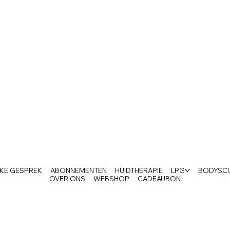
AKE GESPREK
ABONNEMENTEN
HUIDTHERAPIE
LPG
BODYSC
OVER ONS
WEBSHOP
CADEAUBON