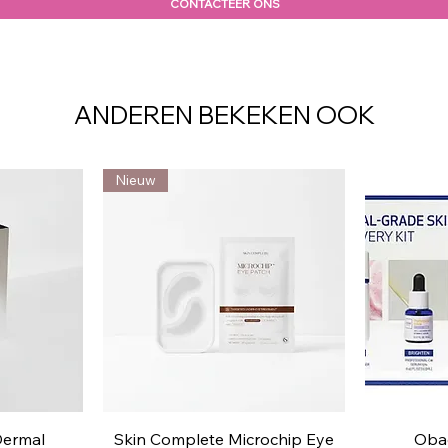
CONTACTEER ONS
ANDEREN BEKEKEN OOK
Nieuw
ht
Snel overzicht
S
Dermal
Skin Complete Microchip Eye
Obag