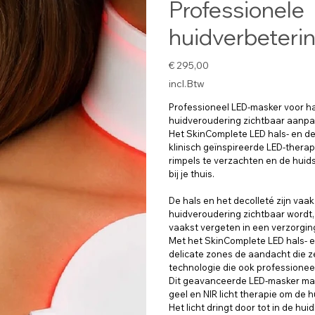
Professionele
huidverbeterin
Prijs
€ 295,00
incl.Btw
Professioneel LED-masker voor ha
huidveroudering zichtbaar aanpa
Het SkinComplete LED hals- en de
klinisch geïnspireerde LED-therap
rimpels te verzachten en de huid
bij je thuis.
De hals en het decolleté zijn vaa
huidveroudering zichtbaar wordt,
vaakst vergeten in een verzorgin
Met het SkinComplete LED hals- e
delicate zones de aandacht die z
technologie die ook professioneel
Dit geavanceerde LED-masker maa
geel en NIR licht therapie om de 
Het licht dringt door tot in de hu