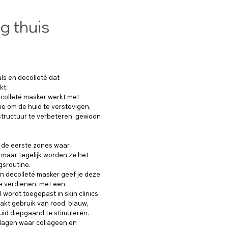
g thuis
ls en decolleté dat
kt.
colleté masker werkt met
ie om de huid te verstevigen,
structuur te verbeteren, gewoon
k de eerste zones waar
 maar tegelijk worden ze het
gsroutine.
n decolleté masker geef je deze
e verdienen, met een
 wordt toegepast in skin clinics.
kt gebruik van rood, blauw,
huid diepgaand te stimuleren.
idlagen waar collageen en