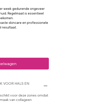
 per week gedurende ongeveer
huid. Regelmaat is essentieel
 bekomen.
paste skincare en professionele
 resultaat.
nkelwagen
K VOOR HALS EN
geschikt voor deze zones omdat
anmaak van collageen