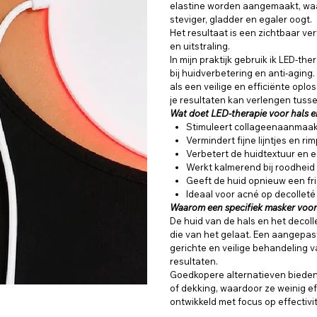
elastine worden aangemaakt, wa
steviger, gladder en egaler oogt.
Het resultaat is een zichtbaar ve
en uitstraling.
In mijn praktijk gebruik ik LED-th
bij huidverbetering en anti-aging
als een veilige en efficiënte oplo
je resultaten kan verlengen tuss
Wat doet LED-therapie voor hals e
Stimuleert collageenaanmaak
Vermindert fijne lijntjes en ri
Verbetert de huidtextuur en eg
Werkt kalmerend bij roodhei
Geeft de huid opnieuw een fris
Ideaal voor acné op decolleté
Waarom een specifiek masker voor 
De huid van de hals en het decoll
die van het gelaat. Een aangepas
gerichte en veilige behandeling 
resultaten.
Goedkopere alternatieven bieden
of dekking, waardoor ze weinig eff
ontwikkeld met focus op effectivit