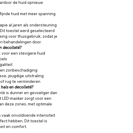
ardoor de huid opnieuw
rfijnde huid met meer spanning
erapie al jaren als ondersteuning
. Dit toestel werd geselecteerd
ssing voor thuisgebruik, zodat je
en behandelingen door.
n decolleté?
 voor een stevigere huid
mpels
aliteit
d en zonbeschadiging
se, jeugdige uitstraling
 of rug te verminderen
hals en decolleté?
eté is dunner en gevoeliger dan
t LED-masker zorgt voor een
van deze zones, met optimale
 vaak onvoldoende intensiteit
ect hebben. Dit toestel is
eit en comfort.