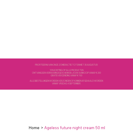
PROFITEER NU VAN ONZE ZOMERACTIE TOT EN MET 30 AUGUSTUS!
10% KORTING OP ALLE PRODUCTEN
ONTVANG EEN VERRASSINGSGESCHENK BIJ JOUW AANKOOP VANAF € 200
GRATIS VERZENDING VANAF € 150
ALLE BESTELLINGEN WORDEN VERZONDEN OF KUNNEN AFGEHAALD WORDEN
VANAF VRIJDAG 4 SEPTEMBER.
Home
>
Ageless future night cream 50 ml