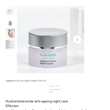
Ageless future night cream 50 ml
Originele
Verkoopprijs
€ 53,00
€ 47,70
prijs
Summer Deals 2026
incl.Btw
Huidverbeterende anti-ageing night care
Effecten