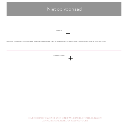
Niet op voorraad
GEBRUIK
Breng ‘s avonds aan na reiniging op gelaat, hals en décolleté. Om het effect te versterken, breng het Ageless Future Serum aan onder de nachtverzorging.
SAMENSTELLING
HEB JE TOCH NOG VRAGEN OF WEET JE NIET WELKE PRODUCTEN BIJ JOU PASSEN?
CONTACTEER ONS, WE HELPEN JE GRAAG VERDER.