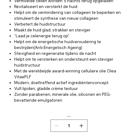
Vermoeide cellen worden ’s nachts terug opgeladen
Revitaliseert en versterkt de huid
Helpt om de vermindering van collageen te beperken en
stimuleert de synthese van nieuw collageen
Verbetert de huidstructuur
Maakt de huid glad, strakker en steviger
“Laad je celenergie terug op”
Helpt om de energetische huidveroudering te
bestrijden(Anti-Energetisch Ageing)
Stevigheid en regeneratie tijdens de nacht
Helpt om te versterken en ondersteunt een steviger
huidstructuur
Met de wereldwijde award-winning cellulaire olie Olea
VitaePLF
Modern, doeltreffend actief ingrediëntenconcept
Vult lipiden, gladde crème textuur
Zonder parabenen, minerale olie, siliconen en PEG-
bevattende emulgatoren
Aantal