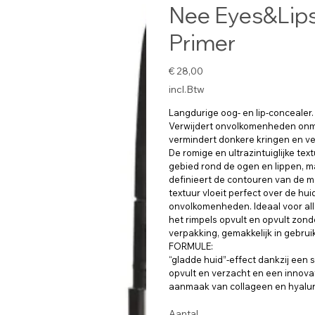
Nee Eyes&Lips
Primer
Prijs
€ 28,00
incl.Btw
Langdurige oog- en lip-concealer.
Verwijdert onvolkomenheden onmidd
vermindert donkere kringen en ve
De romige en ultrazintuiglijke tex
gebied rond de ogen en lippen, 
definieert de contouren van de 
textuur vloeit perfect over de hui
onvolkomenheden. Ideaal voor all
het rimpels opvult en opvult zond
verpakking, gemakkelijk in gebruik e
FORMULE:
“gladde huid”-effect dankzij een s
opvult en verzacht en een innovat
aanmaak van collageen en hyalur
Aantal