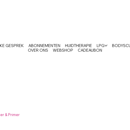
AKE GESPREK
ABONNEMENTEN
HUIDTHERAPIE
LPG
BODYSC
OVER ONS
WEBSHOP
CADEAUBON
er & Primer