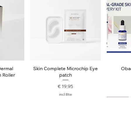
ht
Snel overzicht
S
Dermal
Skin Complete Microchip Eye
Obag
 Roller
patch
Prijs
€ 19,95
incl.Btw
MY FAV