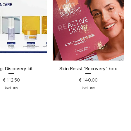
nel overzicht
Snel overzicht
i Discovery kit
Skin Resist 'Recovery" box
Prijs
Prijs
€ 112,50
€ 140,00
incl.Btw
incl.Btw
Nieuw