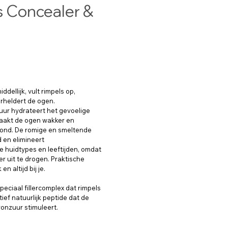
 Concealer &
ellijk, vult rimpels op,
rheldert de ogen.
tuur hydrateert het gevoelige
maakt de ogen wakker en
mond. De romige en smeltende
d en elimineert
e huidtypes en leeftijden, omdat
er uit te drogen. Praktische
n altijd bij je.
peciaal fillercomplex dat rimpels
ief natuurlijk peptide dat de
onzuur stimuleert.