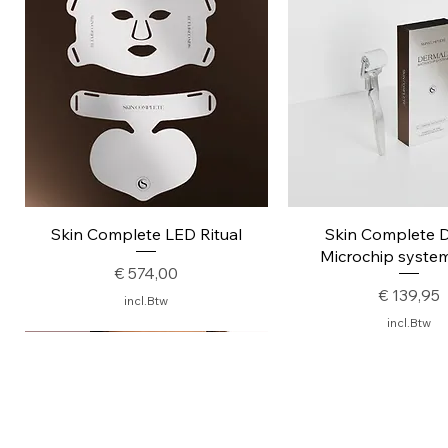
Snel overzicht
Snel overzic
Skin Complete LED Ritual
Skin Complete 
Microchip system
Prijs
€ 574,00
Prijs
€ 139,95
incl.Btw
incl.Btw
Nieuw
MEDISERVE SKIN CLINIC
GRAANMARKT 27