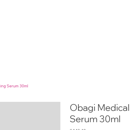
ying Serum 30ml
Obagi Medical 
Serum 30ml
Prijs