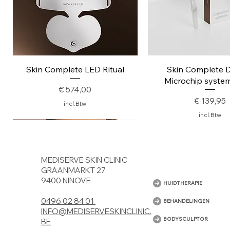
Snel overzicht
Snel overzic
Skin Complete LED Ritual
Skin Complete 
Microchip system
Prijs
€ 574,00
Prijs
€ 139,95
incl.Btw
incl.Btw
Nieuw
MEDISERVE SKIN CLINIC
GRAANMARKT 27
9400 NINOVE
HUIDTHERAPIE
0496 02 84 01
BEHANDELINGEN
INFO@MEDISERVESKINCLINIC.
BODYSCULPTOR
BE