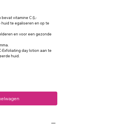
 bevat vitamine C (L-
 huid te egaliseren en op te
helderen en voor een gezonde
amma.
xfoliating day lotion aan te
eerde huid.
nkelwagen