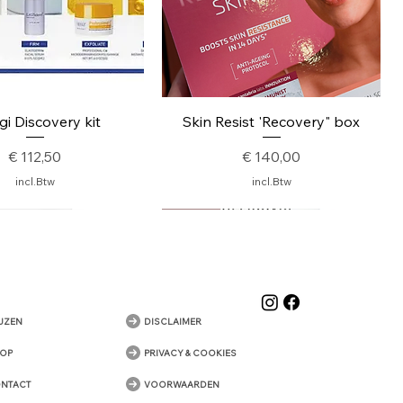
nel overzicht
Snel overzicht
i Discovery kit
Skin Resist 'Recovery" box
Prijs
Prijs
€ 112,50
€ 140,00
incl.Btw
incl.Btw
Nieuw
IJZEN
DISCLAIMER
OP
PRIVACY & COOKIES
NTACT
VOORWAARDEN