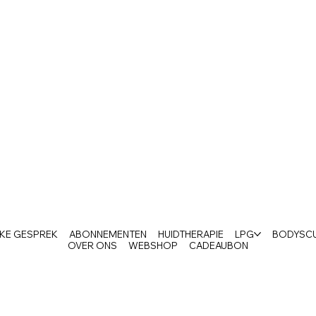
AKE GESPREK
ABONNEMENTEN
HUIDTHERAPIE
LPG
BODYSC
OVER ONS
WEBSHOP
CADEAUBON