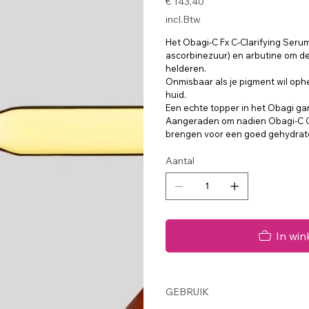
€ 143,40
incl.Btw
Het Obagi-C Fx C-Clarifying Serum
ascorbinezuur) en arbutine om de
helderen.
Onmisbaar als je pigment wil op
huid.
Een echte topper in het Obagi g
Aangeraden om nadien Obagi-C C-E
brengen voor een goed gehydrat
Aantal
In wi
GEBRUIK