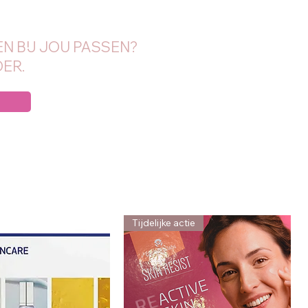
N BIJ JOU PASSEN?
ER.
Tijdelijke actie