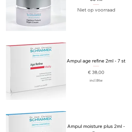
Niet op voorraad
Ampul age refine 2ml - 7 st
Prijs
€ 38,00
incl.Btw
Ampul moisture plus 2ml -