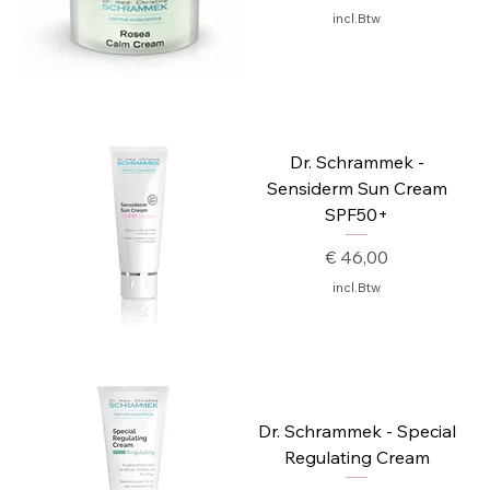
incl.Btw
Dr. Schrammek -
Sensiderm Sun Cream
SPF50+
Prijs
€ 46,00
incl.Btw
Dr. Schrammek - Special
Regulating Cream