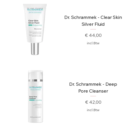
Dr. Schrammek - Clear Skin
Silver Fluid
Prijs
€ 44,00
incl.Btw
Dr. Schrammek - Deep
Pore Cleanser
Prijs
€ 42,00
incl.Btw