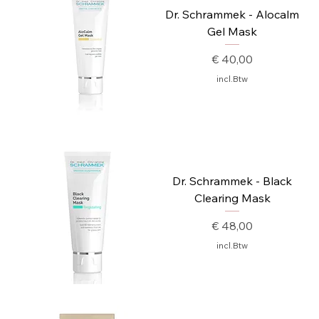
Dr. Schrammek - Alocalm
Gel Mask
Prijs
€ 40,00
incl.Btw
Dr. Schrammek - Black
Clearing Mask
Prijs
€ 48,00
incl.Btw