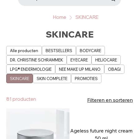
Home
SKINCARE
SKINCARE
Alle producten
BESTSELLERS
BODYCARE
DR. CHRISTINE SCHRAMMEK
EYECARE
HELIOCARE
LPG® ENDERMOLOGIE
NEE MAKE UP MILANO
OBAGI
SKINCARE
SKIN COMPLETE
PROMOTIES
81 producten
Filteren en sorteren
Ageless future night cream
50 ml