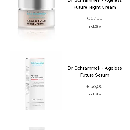
Future Night Cream
Prijs
€ 57,00
incl.Btw
Dr. Schrammek - Ageless
Future Serum
Prijs
€ 56,00
incl.Btw