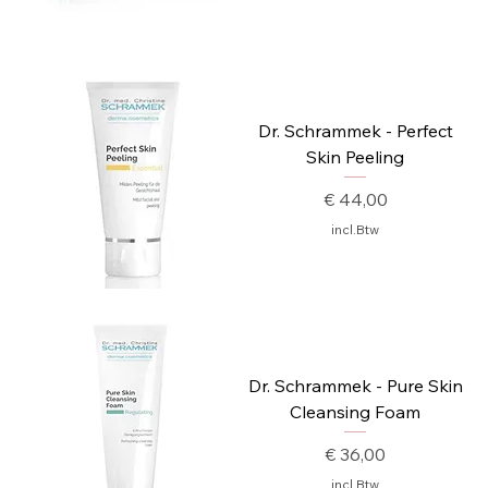
Dr. Schrammek - Perfect
Skin Peeling
Prijs
€ 44,00
incl.Btw
Dr. Schrammek - Pure Skin
Cleansing Foam
Prijs
€ 36,00
incl.Btw