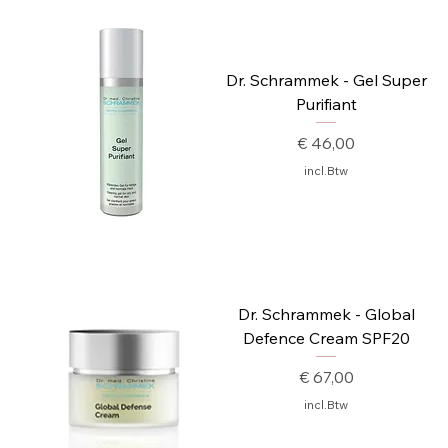
Dr. Schrammek - Gel Super
Purifiant
Prijs
€ 46,00
incl.Btw
Dr. Schrammek - Global
Defence Cream SPF20
Prijs
€ 67,00
incl.Btw