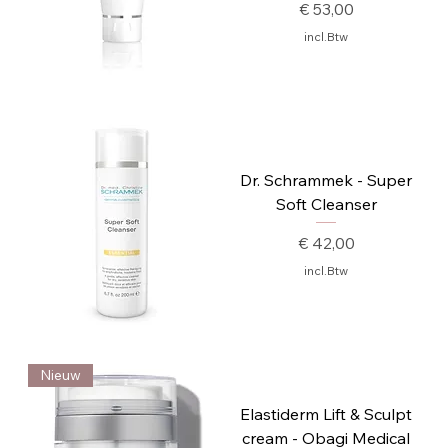
Prijs
€ 53,00
incl.Btw
Dr. Schrammek - Super
Soft Cleanser
Prijs
€ 42,00
incl.Btw
Nieuw
Elastiderm Lift & Sculpt
cream - Obagi Medical