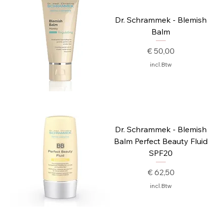
Dr. Schrammek - Blemish
Balm
Prijs
€ 50,00
incl.Btw
Dr. Schrammek - Blemish
Balm Perfect Beauty Fluid
SPF20
Prijs
€ 62,50
incl.Btw