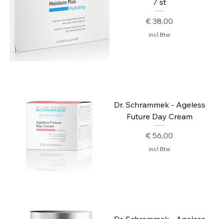
7 st
Prijs
€ 38,00
incl.Btw
Dr. Schrammek - Ageless
Future Day Cream
Prijs
€ 56,00
incl.Btw
Dr. Schrammek - Ageless