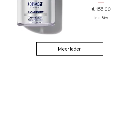
Prijs
€ 155,00
incl.Btw
Meer laden