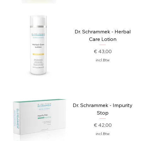
Dr. Schrammek - Herbal
Care Lotion
Prijs
€ 43,00
incl.Btw
Dr. Schrammek - Impurity
Stop
Prijs
€ 42,00
incl.Btw