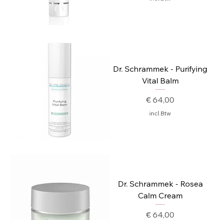
Dr. Schrammek - Purifying
Vital Balm
Prijs
€ 64,00
incl.Btw
Dr. Schrammek - Rosea
Calm Cream
Prijs
€ 64,00